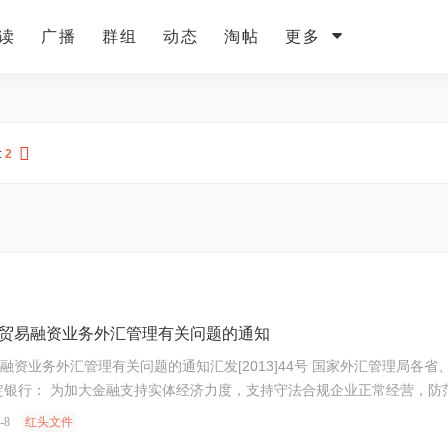
读
广播
群组
动态
淘帖
更多
:
2
贸易融资业务外汇管理有关问题的通知
汇发[2013]44号 国家外汇管理局各省、自治区、直辖市分局、外汇管理部，深圳、大连、青岛、
定银行： 为加大金融支持实体经济力度，支持守法合规企业正常经营，
-8
红头文件