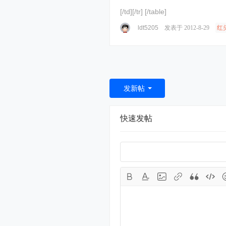
[/td][/tr] [/table]
ldt5205
发表于 2012-8-29
红
发新帖
快速发帖