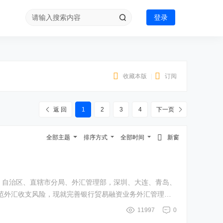
登录
收藏本版
|
订阅
返 回
1
2
3
4
下一页
全部主题
排序方式
全部时间
新窗
防范外汇收支风险，现就完善银行贸易融资业务外汇管理有
11997
0