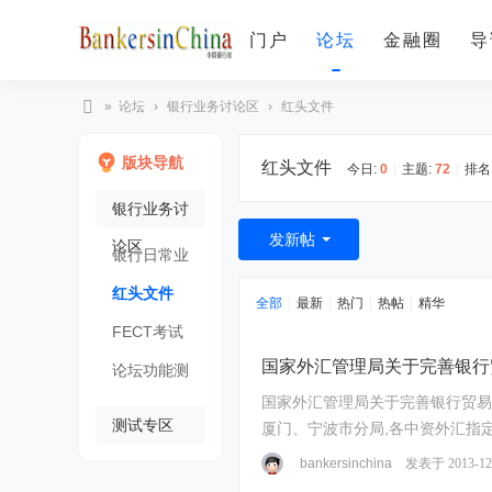
门户
论坛
金融圈
导
»
论坛
›
银行业务讨论区
›
红头文件
B
版块导航
红头文件
an
今日:
0
|
主题:
72
|
排名
ke
银行业务讨
rs
发新帖
论区
银行日常业
in
务讨论
红头文件
C
全部
|
最新
|
热门
|
热帖
|
精华
hi
FECT考试
na
国家外汇管理局关于完善银行
专区
论坛功能测
中
国家外汇管理局关于完善银行贸易融资业务外汇管理有关问题的通知
试
国
测试专区
厦门、宁波市分局,各中资外汇指
关问题通知 ...
银
bankersinchina
发表于 2013-12
行