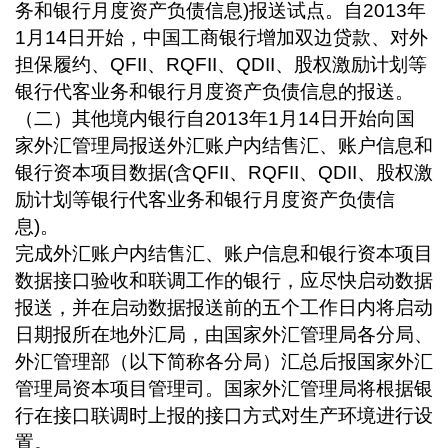
务和银行月度资产负债信息
)
报送试点。自
2013
年
1
月
14
日开始，中国工商银行增加双边贷款、对外
担保履约、
QFII
、
RQFII
、
QDII
、股权激励计划等
银行代客业务和银行月度资产负债信息的报送。
（二）其他境内银行自
2013
年
1
月
14
日开始向国
家外汇管理局报送外汇账户内结售汇、账户信息和
银行资本项目数据
(
含
QFII
、
RQFII
、
QDII
、股权激
励计划等银行代客业务和银行月度资产负债信
息
)
。
完成外汇账户内结售汇、账户信息和银行资本项目
数据接口验收和联调工作的银行，应尽快启动数据
报送，并在启动数据报送前的五个工作日内将启动
日期报所在地外汇局，由国家外汇管理局各分局、
外汇管理部（以下简称各分局）汇总后报国家外汇
管理局资本项目管理司。国家外汇管理局将根据银
行在接口联调时上报的接口方式对生产环境进行设
置。