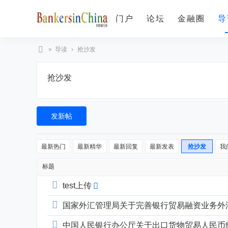
门户
论坛
金融圈
导
»
导读
›
抢沙发
B
抢沙发
an
ke
rs
发新帖
in
C
最新热门
最新精华
最新回复
最新发表
抢沙发
我
hi
标题
na
中
test上传
国
国家外汇管理局关于完善银行贸易融资业务外
银
中国人民银行办公厅关于出口货物贸易人民币
行